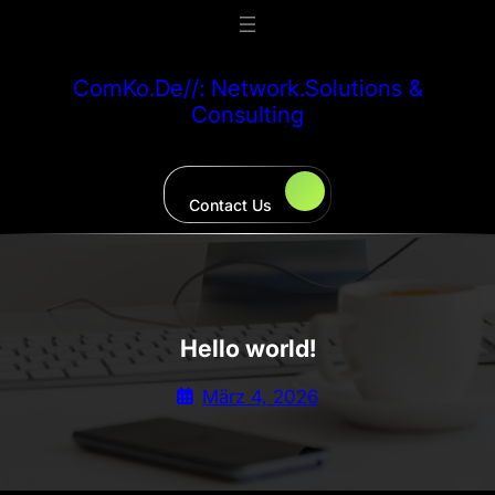
Zum
Inhalt
springen
ComKo.De//: Network.solutions &
Consulting
Contact Us
Hello world!
März 4, 2026